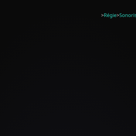
>
Régie
>
Sonori