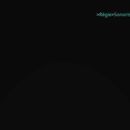
>
Régie
>
Sonori