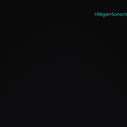
>
Régie
>
Sonori