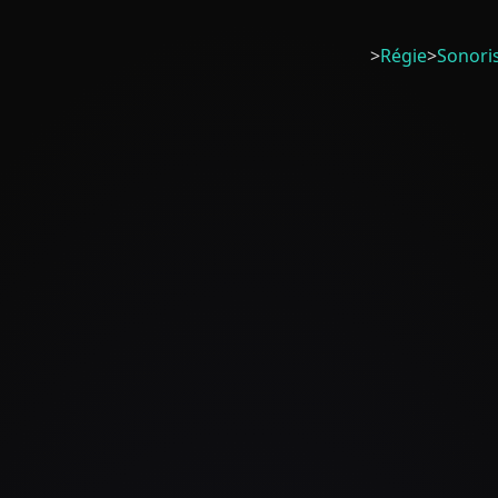
>
Régie
>
Sonori