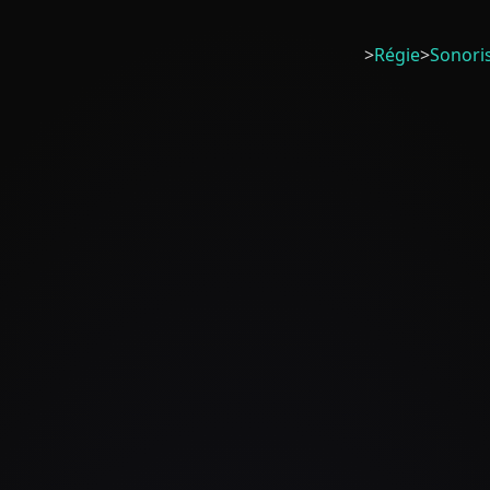
>
Régie
>
Sonori