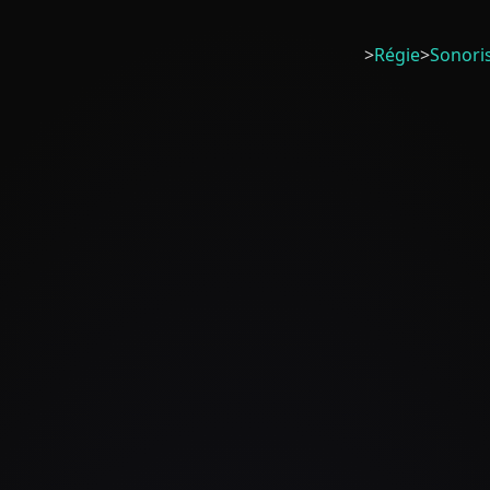
>
Régie
>
Sonori