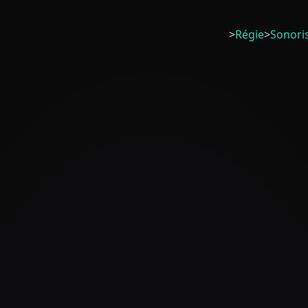
>
Régie
>
Sonori