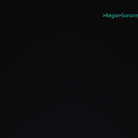
>
Régie
>
Sonori