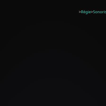
>
Régie
>
Sonori