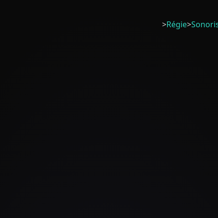
>
Régie
>
Sonori