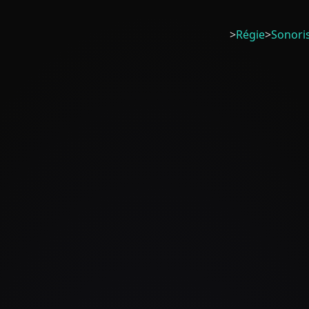
>
Régie
>
Sonori