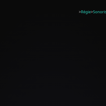
>
Régie
>
Sonori