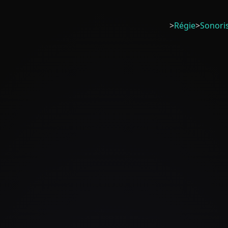
>
Régie
>
Sonori