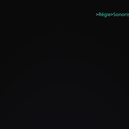
>
Régie
>
Sonori