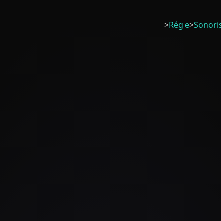
>
Régie
>
Sonori