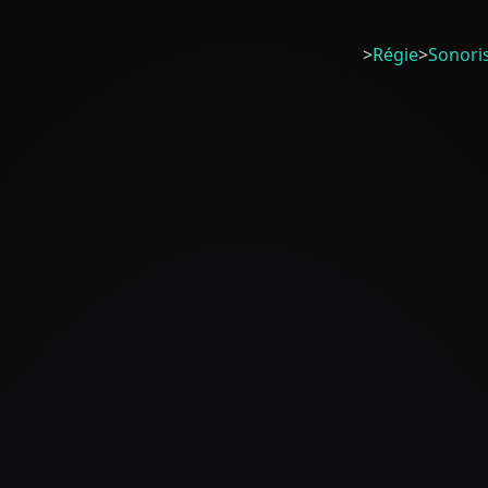
>
Régie
>
Sonori