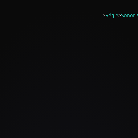
>
Régie
>
Sonori