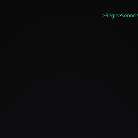
>
Régie
>
Sonori