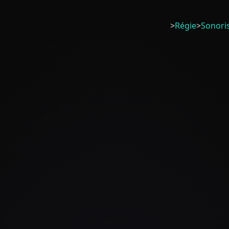
>
Régie
>
Sonori