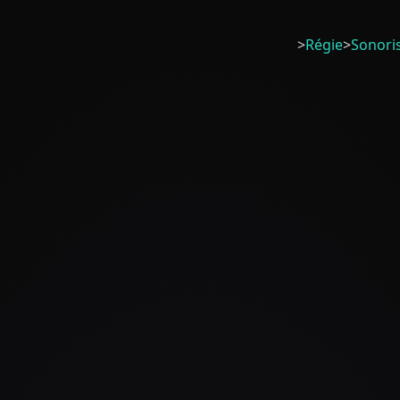
>
Régie
>
Sonori