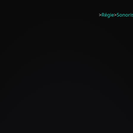
>
Régie
>
Sonori