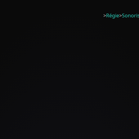
>
Régie
>
Sonori