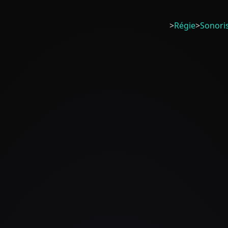
>
Régie
>
Sonori