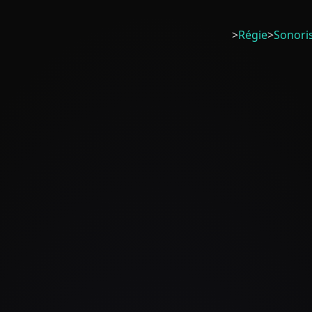
>
Régie
>
Sonori