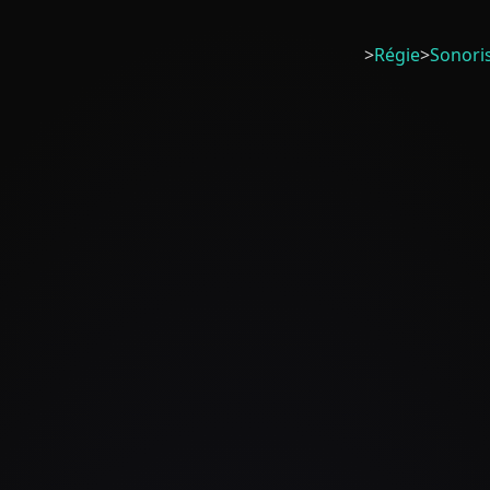
>
Régie
>
Sonori