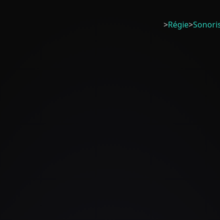
>
Régie
>
Sonori