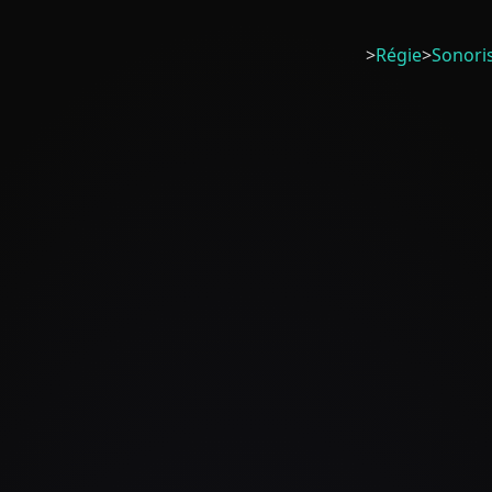
>
Régie
>
Sonori