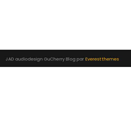
JAD audiodesign GuCherry Blog par
Everestthemes