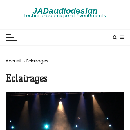
P
JADaudiodesign
a
technique scénique et évènements
s
s
e
r
a
u
Accueil
Eclairages
c
o
n
Eclairages
t
e
n
u