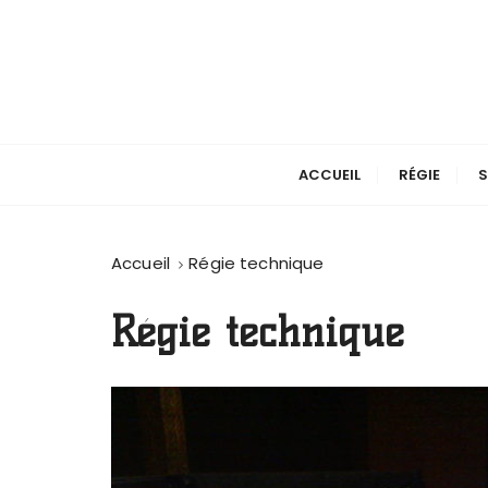
P
a
s
s
e
r
a
ACCUEIL
RÉGIE
S
u
c
o
Accueil
Régie technique
n
t
Régie technique
e
n
u