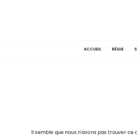
P
a
s
s
e
r
a
ACCUEIL
RÉGIE
S
u
c
o
n
t
e
n
u
Il semble que nous n'avons pas trouver ce 