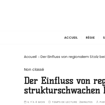
P
a
s
s
e
r
a
ACCUEIL
RÉGIE
S
u
c
o
Accueil
Der Einfluss von regionalem Stolz b
n
t
Non classé
e
Der Einfluss von re
n
u
strukturschwachen 
IL Y'A 4 MOIS
TEMPS DE LECTURE :
2MINUTES
PA