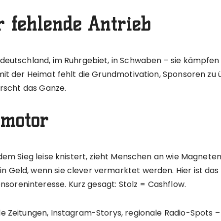
r fehlende Antrieb
stdeutschland, im Ruhrgebiet, in Schwaben – sie kämpfe
 mit der Heimat fehlt die Grundmotivation, Sponsoren zu 
nirscht das Ganze.
smotor
jedem Sieg leise knistert, zieht Menschen an wie Magnete
n Geld, wenn sie clever vermarktet werden. Hier ist das 
soreninteresse. Kurz gesagt: Stolz = Cashflow.
le Zeitungen, Instagram-Storys, regionale Radio-Spots – 