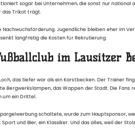
tioniert sogar bei Unternehmen, die sonst nur national ak
 das Trikot trägt.
ie Nachwuchsförderung. Jugendliche bleiben eher im Verei
 senkt langfristig die Kosten für Rekrutierung.
Fußballclub im Lausitzer B
Loch, das tiefer war als ein Karstbecken. Der Trainer fing
e Bergwerkslampen, das Wappen der Stadt. Die Fans reag
 um ein Drittel.
 Spargelwerbung schaltete, wurde zum Hauptsponsor, weil 
port und Bier, ein Klassiker. Und das alles, weil der Sto